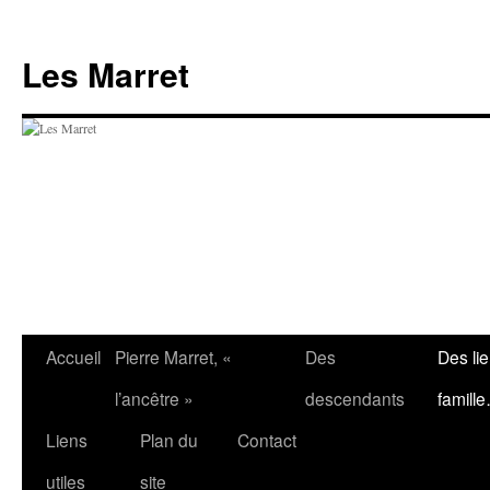
Aller
au
Les Marret
contenu
Accueil
Pierre Marret, «
Des
Des li
l’ancêtre »
descendants
famill
Liens
Plan du
Contact
utiles
site