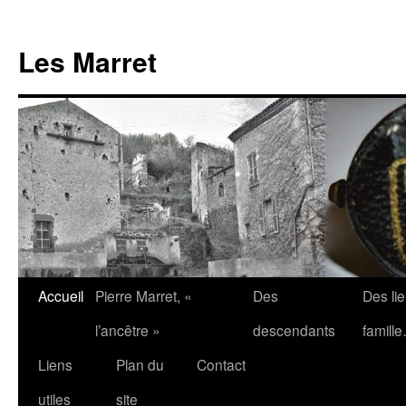
Aller
au
Les Marret
contenu
Accueil
Pierre Marret, «
Des
Des li
l’ancêtre »
descendants
famill
Liens
Plan du
Contact
utiles
site