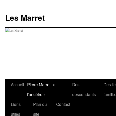
Aller
au
Les Marret
contenu
Accueil
Pierre Marret, «
Des
Des li
l’ancêtre »
descendants
famill
Liens
Plan du
Contact
utiles
site