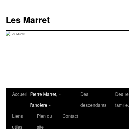
Aller
au
Les Marret
contenu
Accueil
Pierre Marret, «
Des
Des li
l’ancêtre »
descendants
famill
Liens
Plan du
Contact
utiles
site