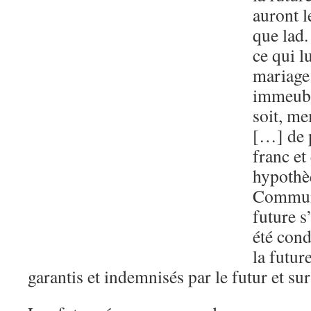
auront l
que lad.
ce qui l
mariage
immeuble
soit, me
[…] de 
franc et 
hypothè
Communa
future s
été con
la futur
garantis et indemnisés par le futur et sur