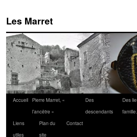
Aller
au
Les Marret
contenu
Accueil
Pierre Marret, «
Des
Des li
l’ancêtre »
descendants
famill
Liens
Plan du
Contact
utiles
site