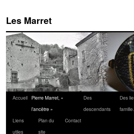
Aller
au
Les Marret
contenu
Accueil
Pierre Marret, «
Des
Des li
l’ancêtre »
descendants
famill
Liens
Plan du
Contact
utiles
site