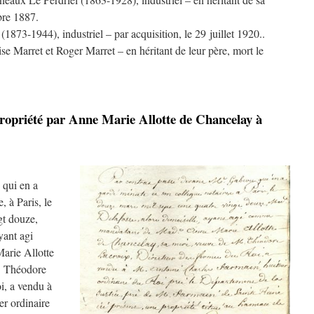
bre 1887.
73-1944), industriel – par acquisition, le 29 juillet 1920..
se Marret et Roger Marret – en héritant de leur père, mort le
propriété par Anne Marie Allotte de Chancelay à
qui en a
, à Paris, le
gt douze,
yant agi
rie Allotte
. Théodore
i, a vendu à
r ordinaire