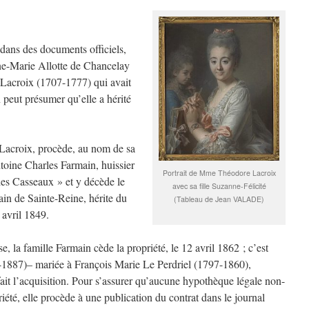
dans des documents officiels,
ne-Marie Allotte de Chancelay
Lacroix (1707-1777) qui avait
 peut présumer qu’elle a hérité
Lacroix, procède, au nom de sa
ntoine Charles Farmain, huissier
Portrait de Mme Théodore Lacroix
des Casseaux » et y décède le
avec sa fille Suzanne-Félicité
ain de Sainte-Reine, hérite du
(Tableau de Jean VALADE)
 avril 1849.
e, la famille Farmain cède la propriété, le 12 avril 1862 ; c’est
-1887)– mariée à François Marie Le Perdriel (1797-1860),
ait l’acquisition. Pour s’assurer qu’aucune hypothèque légale non-
riété, elle procède à une publication du contrat dans le journal