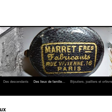
Des descendants
Des lieux de famille…
Bijoutiers, joailliers et orfèvr
aux