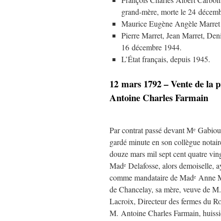
grand-mère, morte le 24 décem
Maurice Eugène Angèle Marret (18
Pierre Marret, Jean Marret, Deni
16 décembre 1944.
L’État français, depuis 1945.
12 mars 1792 – Vente de la 
Antoine Charles Farmain
Par contrat passé devant M
Gabiou 
e
gardé minute en son collègue notaire
douze mars mil sept cent quatre vin
Mad
Delafosse, alors demoiselle, a
e
comme mandataire de Mad
Anne Ma
e
de Chancelay, sa mère, veuve de M
Lacroix, Directeur des fermes du Ro
M. Antoine Charles Farmain, huissie