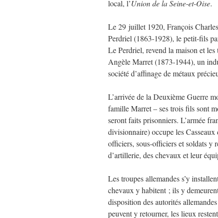
local, l’
Union de la Seine-et-Oise
.
Le 29 juillet 1920, François Charl
Perdriel (1863-1928), le petit-fils 
Le Perdriel, revend la maison et les
Angèle Marret (1873-1944), un indus
société d’affinage de métaux précie
L’arrivée de la Deuxième Guerre mon
famille Marret – ses trois fils sont 
seront faits prisonniers. L’armée fra
divisionnaire) occupe les Casseaux 
officiers, sous-officiers et soldats y 
d’artillerie, des chevaux et leur é
Les troupes allemandes s’y installe
chevaux y habitent ; ils y demeurent
disposition des autorités allemandes
peuvent y retourner, les lieux reste