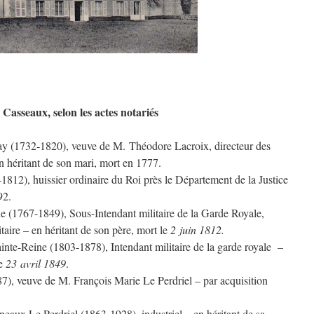
Casseaux, selon les actes notariés
y (1732-1820), veuve de M. Théodore Lacroix, directeur des
 héritant de son mari, mort en 1777.
812), huissier ordinaire du Roi près le Département de la Justice
92.
 (1767-1849), Sous-Intendant militaire de la Garde Royale,
taire – en héritant de son père, mort le
2 juin 1812.
te-Reine (1803-1878), Intendant militaire de la garde royale –
le
23 avril 1849
.
, veuve de M. François Marie Le Perdriel – par acquisition
eaux Le Perdriel (1863-1928), industriel – en héritant de sa