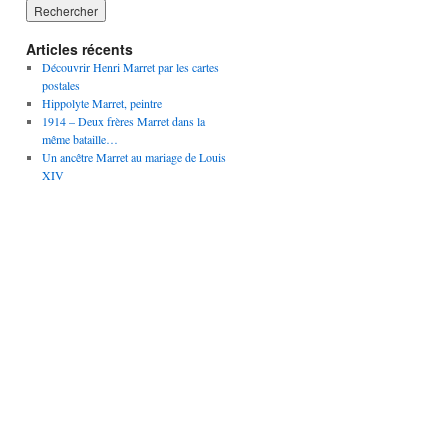
Articles récents
Découvrir Henri Marret par les cartes
postales
Hippolyte Marret, peintre
1914 – Deux frères Marret dans la
même bataille…
Un ancêtre Marret au mariage de Louis
XIV