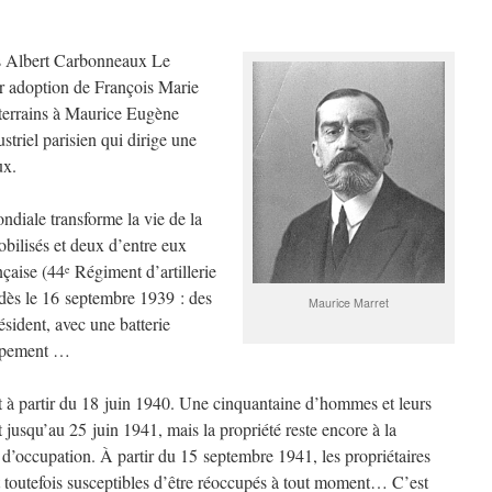
es Albert Carbonneaux Le
par adoption de François Marie
 terrains à Maurice Eugène
triel parisien qui dirige une
ux.
diale transforme la vie de la
mobilisés et deux d’entre eux
nçaise (44
Régiment d’artillerie
e
dès le 16 septembre 1939 : des
Maurice Marret
résident, avec une batterie
quipement …
nt à partir du 18 juin 1940. Une cinquantaine d’hommes et leurs
 jusqu’au 25 juin 1941, mais la propriété reste encore à la
 d’occupation. À partir du 15 septembre 1941, les propriétaires
nt toutefois susceptibles d’être réoccupés à tout moment… C’est